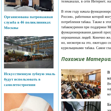
телеканалах, в сети Интернет, н
В этом году начала функциониро
Организована патронажная
Россия», работники которой мог
служба в 46 поликлиниках
потребления табака. Также в эт
табакокурения при поддержке М
Москвы
функционирования данной програ
опрошенных людей. Конечно же, 
но, несмотря на это, ежегодно 
курильщиками табака. Самое глав
Похожие Материа
В
Искусственную зубную эмаль
к
будут использовать в
Вт
самолетостроении
на
ко
Б
з