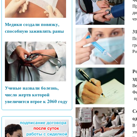
Пр
ди
чт
Медики создали повязку,
способную заживлять раны
3
По
гр
Ро
Р
з
Ве
Ученые назвали болезнь,
Фе
число жертв которой
пр
увеличится втрое к 2060 году
С
о
В 
эт