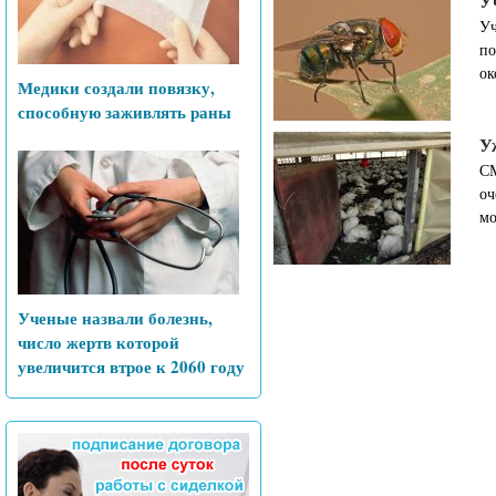
У
Уч
по
ок
Медики создали повязку,
способную заживлять раны
У
СМ
оч
мо
Ученые назвали болезнь,
число жертв которой
увеличится втрое к 2060 году