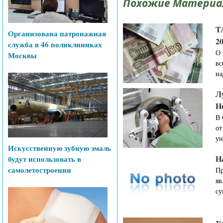
Похожие Материа
Т
Организована патронажная
20
служба в 46 поликлиниках
О 
Москвы
вс
на
Л
Н
В 
от
ун
Искусственную зубную эмаль
Н
будут использовать в
самолетостроении
Пр
яв
су