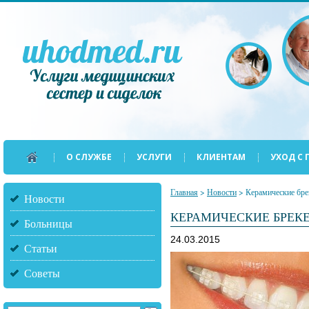
О СЛУЖБЕ
УСЛУГИ
КЛИЕНТАМ
УХОД С
Главная
>
Новости
>
Керамические бре
Новости
КЕРАМИЧЕСКИЕ БРЕК
Больницы
24.03.2015
Статьи
Советы