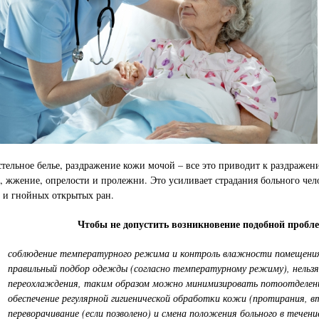
стельное белье, раздражение кожи мочой – все это приводит к раздражен
д, жжение, опрелости и пролежни. Это усиливает страдания больного че
в и гнойных открытых ран.
Чтобы не допустить возникновение подобной пробле
соблюдение температурного режима и контроль влажности помещени
правильный подбор одежды (согласно температурному режиму), нельзя 
переохлаждения, таким образом можно минимизировать потоотделен
обеспечение регулярной гигиенической обработки кожи (протирания, вт
переворачивание (если позволено) и смена положения больного в течени