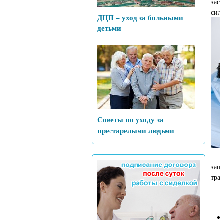
за
си
ДЦП – уход за больными
детьми
Советы по уходу за
престарелыми людьми
за
тра