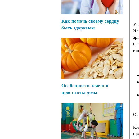
С
Как помочь своему сердцу
У 
быть здоровым
Эт
ар
па
ин
Особенности лечения
простатита дома
Ор
Ко
пр