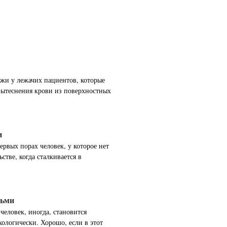
жи у лежачих пациентов, которые
вытеснения крови из поверхностных
и
рвых порах человек, у которое нет
стве, когда сталкивается в
дьми
человек, иногда, становится
ологически. Хорошо, если в этот