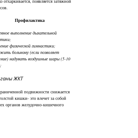
о отхаркивается, появляется затяжной
сов.
Профилактика
вное выполнение дыхательной
стики;
ение физической гимнастики;
жить больному (если позволяет
ние) надувать воздушные шары (5-10
;
аны ЖКТ
граниченной подвижности снижается
толстой кишки- это влечет за собой
сех органов желудочно-кишечного