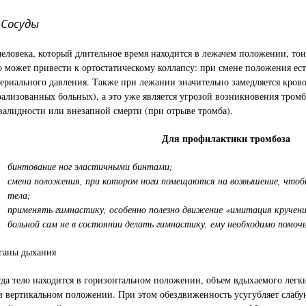
осуды
человека, который длительное время находится в лежачем положении, тон
о может привести к ортостатическому коллапсу: при смене положения ест
териального давления. Также при лежании значительно замедляется кров
рализованных больных), а это уже является угрозой возникновения тромб
валидности или внезапной смерти (при отрыве тромба).
Для профилактики тромбоза
бинтование ног эластичными бинтами;
смена положения, при котором ноги помещаются на возвышение, чтоб
тела;
применять гимнастику, особенно полезно движение «имитация кручения 
больной сам не в состоянии делать гимнастику, ему необходимо помоч
ганы дыхания
гда тело находится в горизонтальном положении, объем вдыхаемого легк
и вертикальном положении. При этом обездвиженность усугубляет слабу