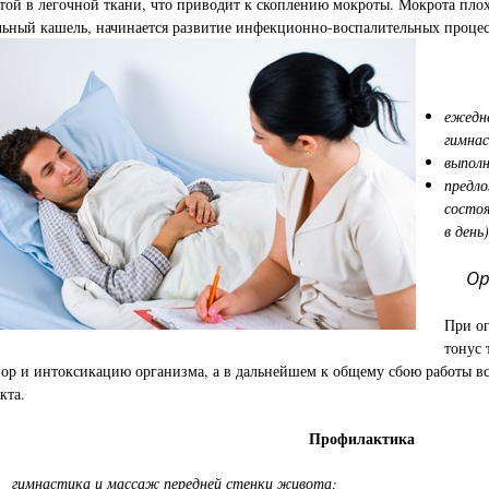
стой в легочной ткани, что приводит к скоплению мокроты. Мокрота плох
льный кашель, начинается развитие инфекционно-воспалительных процес
ежедне
гимна
выполн
предло
состоя
в день)
Орг
При о
тонус 
пор и интоксикацию организма, а в дальнейшем к общему сбою работы в
кта.
Профилактика
гимнастика и массаж передней стенки живота;