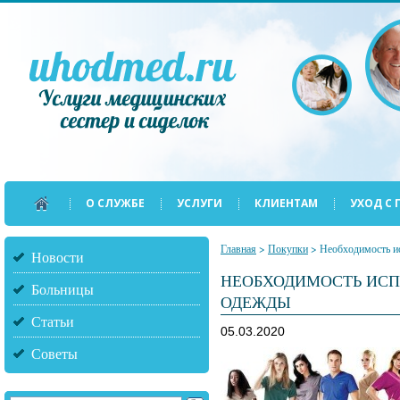
О СЛУЖБЕ
УСЛУГИ
КЛИЕНТАМ
УХОД С
Главная
>
Покупки
>
Необходимость и
Новости
НЕОБХОДИМОСТЬ ИСП
Больницы
ОДЕЖДЫ
Статьи
05.03.2020
Советы