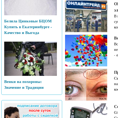
О
э
В 
Белила Цинковые БЦОМ
су
Купить в Екатеринбурге -
ко
Качество и Выгода
В
Вс
не
- 
П
Ca
Венки на похороны:
на
Значение и Традиции
ко
С
GA
Ga