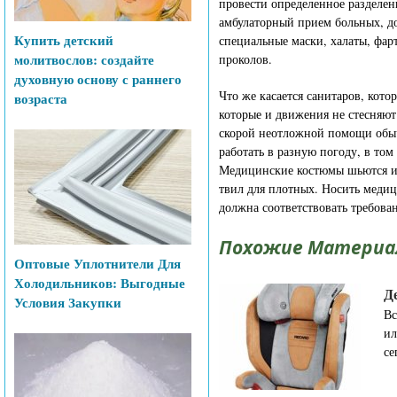
провести определенное разделен
амбулаторный прием больных, до
Купить детский
специальные маски, халаты, фар
молитвослов: создайте
проколов.
духовную основу с раннего
Что же касается санитаров, кот
возраста
которые и движения не стесняют
скорой неотложной помощи обыч
работать в разную погоду, в том
Медицинские костюмы шьются из
твил для плотных. Носить меди
должна соответствовать требова
Похожие Материа
Оптовые Уплотнители Для
Холодильников: Выгодные
Д
Условия Закупки
Вс
ил
се