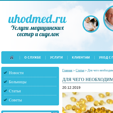
О СЛУЖБЕ
УСЛУГИ
КЛИЕНТАМ
УХОД С
Главная
>
Статьи
>
Для чего необходим
Новости
ДЛЯ ЧЕГО НЕОБХОДИМ
Больницы
20.12.2019
Статьи
Советы