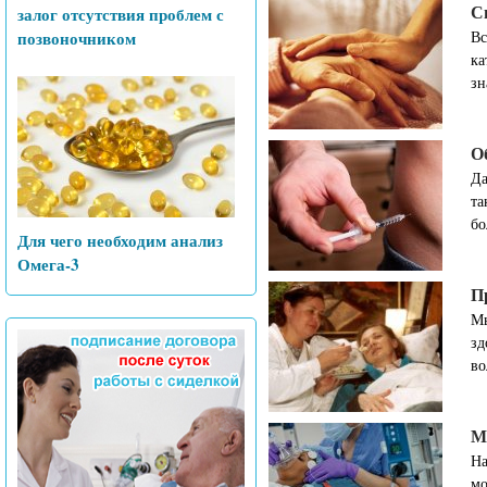
С
залог отсутствия проблем с
позвоночником
Вс
ка
зн
О
Да
та
бо
Для чего необходим анализ
Омега-3
П
Мы
зд
во
М
На
мо