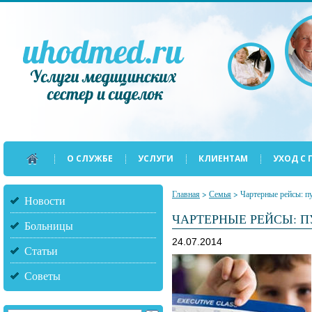
О СЛУЖБЕ
УСЛУГИ
КЛИЕНТАМ
УХОД С
Главная
>
Семья
>
Чартерные рейсы: п
Новости
ЧАРТЕРНЫЕ РЕЙСЫ: 
Больницы
24.07.2014
Статьи
Советы