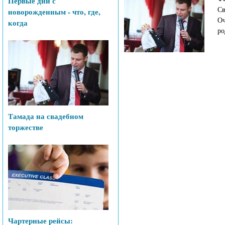
Первые дни с
Св
новорожденным - что, где,
Оч
когда
ро
Тамада на свадебном
торжестве
Чартерные рейсы: