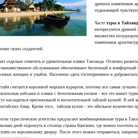
древних памятников а
отдыхающий чувствует 
туры в Тайланд
Часто
интересуются древней 
множество полуразруш
памятников архитекту
личие своих создателей.
оит отдельно отметить и удивительные пляжи Таиланда. Отлично развита
сококачественное обслуживание обеспечивают беспечный и комфортный 
асивых женщин и улыбок. Население здесь гостеприимное и доброжелате
ттайя считается королевой морских курортов, поэтому все самые лучшие 
вописные пейзажи и пляжи с белоснежным песком – все это манит турис
гут насладиться оригинальной и восхитительной тайской кухней. В ней 
китайских блюд. Кроме того, тайская кухня – это обильное количество п
огие туристические агентства предлагают комбинированные туры в Таил
сколько дней отдохнуть в столице страны Бангкоке, где можно посетить 
гулять по королевскому дворцу. После этого можно отправиться, наприме