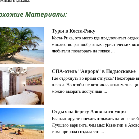
яжным отдыхом.
охожие Материалы:
Туры в Коста-Рику
Коста-Рика, это место где предпочитает отды
множество разнообразных туристических возм
любители позагорать на пляже ...
СПА-отель "Аврора" в Подмосковье
Где отдохнуть во время отпуска? Некоторые 
пляжи. Но чтобы не возникло акклиматизации
можно выбрать доступный ...
Отдых на берегу Азовского моря
Вы планируете поехать отдыхать на море все
Лучшего варианта, чем мыс Казантип в Азовс
сама природа создала это ...