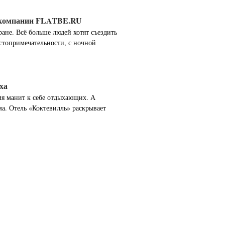
т компании FLATBE.RU
ане. Всё больше людей хотят съездить
остопримечательности, с ночной
ха
мя манит к себе отдыхающих. А
а. Отель «Коктевилль» раскрывает