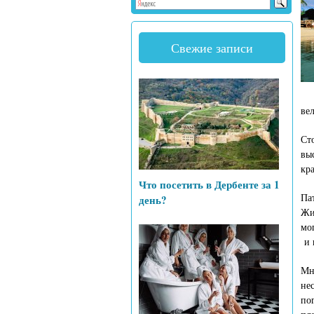
Свежие записи
ве
Ст
вы
кр
Что посетить в Дербенте за 1
Па
день?
Жи
мо
и 
Мн
не
по