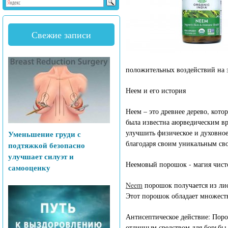
Свежие записи
положительных воздействий на з
Неем и его история
Неем – это древнее дерево, кото
была известна аюрведическим вр
улучшить физическое и духовное
Уменьшение груди с
благодаря своим уникальным св
подтяжкой безопасно
улучшает силуэт и
Неемовый порошок - магия чис
самооценку
Neem
порошок получается из лис
Этот порошок обладает множест
Антисептическое действие: Поро
отличным средством для борьбы