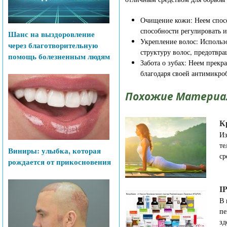
Очищение кожи: Неем спосо
способности регулировать и
Шанс на выздоровление
Укрепление волос: Использ
через благотворительную
структуру волос, предотвра
помощь болезненным людям
Забота о зубах: Неем прекр
благодаря своей антимикро
Похожие Материа
К
Из
те
Виниры: улыбка, которая
ср
рождается от прикосновения
I
В 
пе
зд