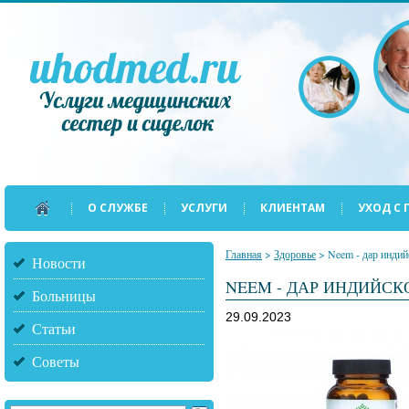
О СЛУЖБЕ
УСЛУГИ
КЛИЕНТАМ
УХОД С
Главная
>
Здоровье
>
Neem - дар индий
Новости
NEEM - ДАР ИНДИЙСК
Больницы
29.09.2023
Статьи
Советы