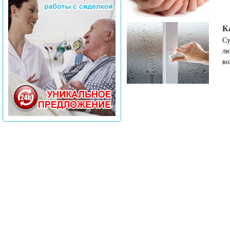
К
Су
лю
во