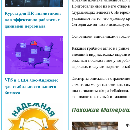
Приготовленный из него отвар 
(дурманящих веществ). Интересн
Курсы для HR-аналитиков:
указывают на то, что
мухомор к
как эффективно работать с
Сегодня же он часто использует
данными персонала
Основными виновниками токсичн
Каждый грибной атлас на рынке 
внешний вид настолько выразите
опасным последствиям употребле
взрослых и случаи наркотическо
Эксперты описывают отравление в
VPS в США Лос-Анджелес
симптомы могут напоминать сим
для стабильности вашего
под названием atropa belladonna
бизнеса
скрывают токсичный и галлюцин
Похожие Материа
Ф