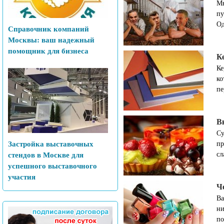
Мн
пу
Од
Справочник компаний
Москвы: ваш надежный
помощник для бизнеса
К
Ке
ко
пе
В
Су
Застройка выставочных
пр
стендов в Москве для
сл
успешного выставочного
участия
Ч
Ва
ни
по