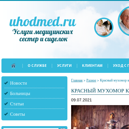
О СЛУЖБЕ
УСЛУГИ
КЛИЕНТАМ
УХОД С
Главная
>
Разное
>
Красный мухомор к
Новости
КРАСНЫЙ МУХОМОР К
Больницы
09.07.2021
Статьи
Советы