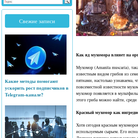
Свежие записи
Как яд мухомора влияет на ор
Мухомор (Amanita muscaria), т
известным видом грибов из семе
пятнами, настолько узнаваема, ч
Какие методы помогают
повсеместной известности мухомо
ускорить рост подписчиков в
мухомор появляется в мультфиль
Telegram-канале?
этого гриба можно найти, среди
Красный мухомор как ингреди
Хотя сегодня красным мухомором
используемым сырьем. Его испо
Древние племена использовали с