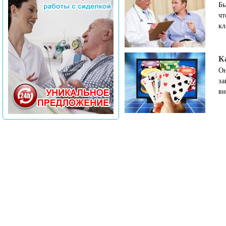
Бы
чт
кл
К
Он
за
вн