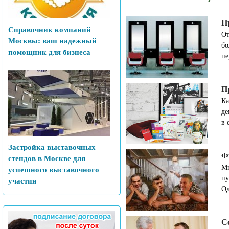
П
Справочник компаний
От
Москвы: ваш надежный
бо
помощник для бизнеса
пе
П
Ка
де
в 
Застройка выставочных
Ф
стендов в Москве для
Мн
успешного выставочного
пу
участия
Од
С