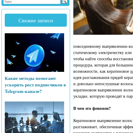
Свежие записи
повседневному выпрямлению воло
статическому электричеству или
чтобы найти способы восстанови
процедура, которая для большинс
возможности, как кератиновое
в
идея разглаживания прядей кера
Какие методы помогают
и довольно непослушные волосы
ускорить рост подписчиков в
кератиновом выпрямлении волос.
Telegram-канале?
укладке, которую проводят в па
В чем его феномен?
Кератиновое выпрямление волос 
разглаживает, обеспечивая эффе
результат достигается с помощью