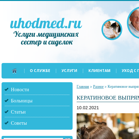
О СЛУЖБЕ
УСЛУГИ
КЛИЕНТАМ
УХОД С
Главная
>
Разное
>
Кератиновое выпрям
Новости
КЕРАТИНОВОЕ ВЫПРЯМ
Больницы
10.02.2021
Статьи
Советы