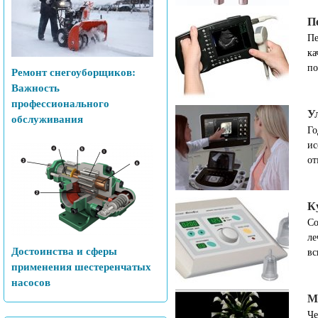
П
Пе
ка
по
Ремонт снегоуборщиков:
Важность
профессионального
У
обслуживания
Го
ис
от
К
Со
ле
Достоинства и сферы
вс
применения шестеренчатых
насосов
М
Че