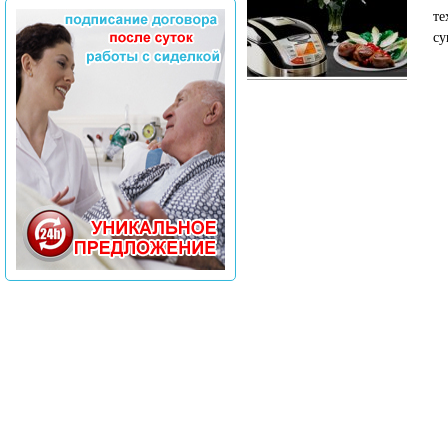
те
су