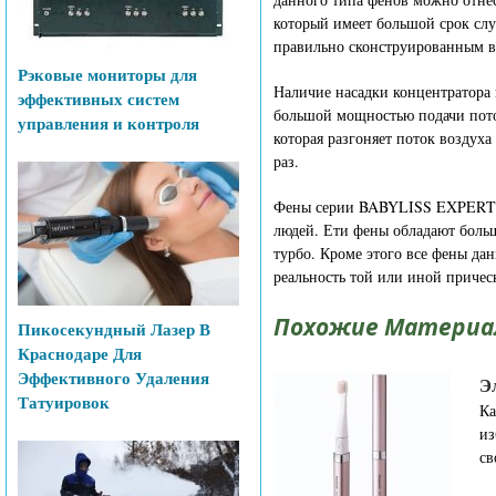
который имеет большой срок слу
правильно сконструированным в
Рэковые мониторы для
Наличие насадки концентратора
эффективных систем
большой мощностью подачи поток
управления и контроля
которая разгоняет поток воздуха
раз.
Фены серии BABYLISS EXPERT п
людей. Ети фены обладают бол
турбо. Кроме этого все фены да
реальность той или иной причес
Похожие Материа
Пикосекундный Лазер В
Краснодаре Для
Эффективного Удаления
Э
Татуировок
Ка
из
св