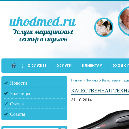
О СЛУЖБЕ
УСЛУГИ
КЛИЕНТАМ
УХОД С
Главная
>
Техника
>
Качественная тех
Новости
КАЧЕСТВЕННАЯ ТЕХН
Больницы
31.10.2014
Статьи
Советы