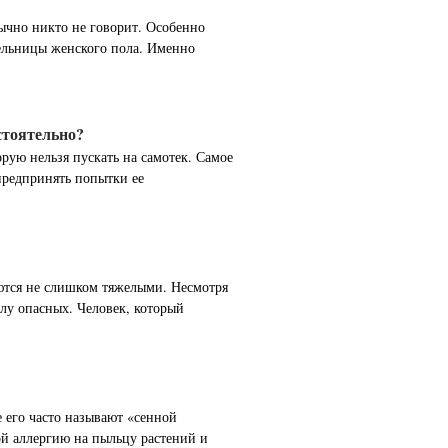
бычно никто не говорит. Особенно
тельницы женского пола. Именно
стоятельно?
орую нельзя пускать на самотек. Самое
 предпринять попытки ее
ются не слишком тяжелыми. Несмотря
слу опасных. Человек, который
е его часто называют «сенной
ой аллергию на пыльцу растений и