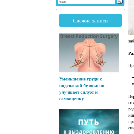
Свежие записи
за
Ра
Пр
Уменьшение груди с
подтяжкой безопасно
улучшает силуэт и
Пе
самооценку
си
ро
ни
пр
ещ