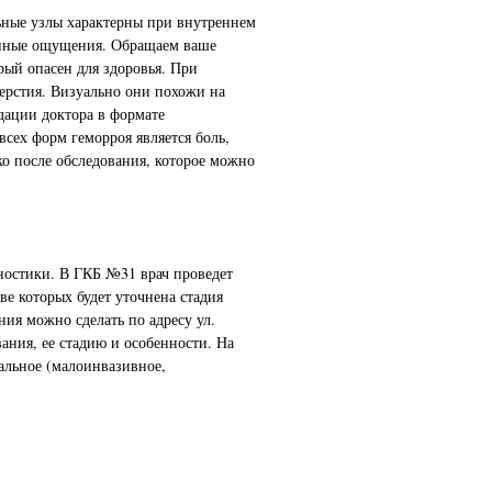
ьные узлы характерны при внутреннем
ненные ощущения. Обращаем ваше
рый опасен для здоровья. При
ерстия. Визуально они похожи на
дации доктора в формате
сех форм геморроя является боль,
ко после обследования, которое можно
гностики. В ГКБ №31 врач проведет
ве которых будет уточнена стадия
ния можно сделать по адресу ул.
вания, ее стадию и особенности. На
альное (малоинвазивное,