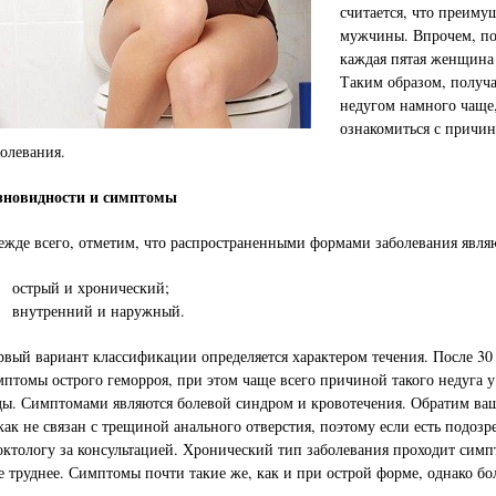
считается, что преиму
мужчины. Впрочем, по
каждая пятая женщина
Таким образом, получа
недугом намного чаще
ознакомиться с причин
болевания.
зновидности и симптомы
ежде всего, отметим, что распространенными формами заболевания явля
острый и хронический;
внутренний и наружный.
рвый вариант классификации определяется характером течения. После 30
мптомы острого геморроя, при этом чаще всего причиной такого недуга 
ды. Симптомами являются болевой синдром и кровотечения. Обратим ва
как не связан с трещиной анального отверстия, поэтому если есть подозре
октологу за консультацией. Хронический тип заболевания проходит симп
е труднее. Симптомы почти такие же, как и при острой форме, однако бо