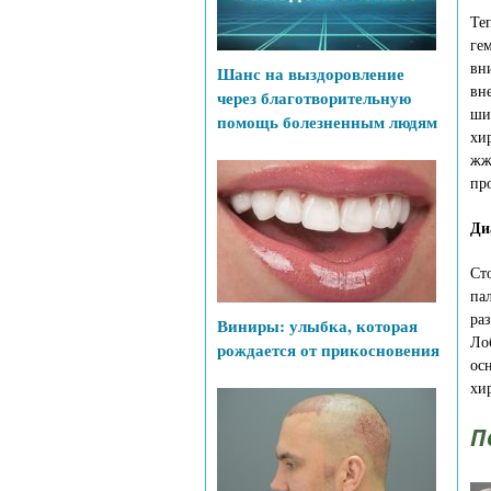
Те
ге
вн
Шанс на выздоровление
вн
через благотворительную
ши
помощь болезненным людям
хи
жж
пр
Ди
Ст
па
ра
Виниры: улыбка, которая
Ло
рождается от прикосновения
ос
хи
П